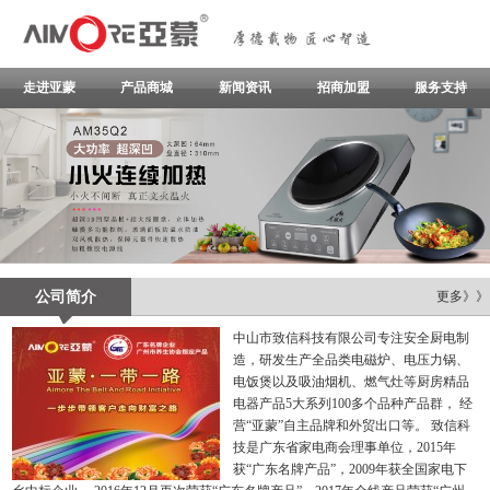
走进亚蒙
产品商城
新闻资讯
招商加盟
服务支持
公司简介
更多》》
中山市致信科技有限公司专注安全厨电制
造，研发生产全品类电磁炉、电压力锅、
电饭煲以及吸油烟机、燃气灶等厨房精品
电器产品5大系列100多个品种产品群， 经
营“亚蒙”自主品牌和外贸出口等。 致信科
技是广东省家电商会理事单位，2015年
获“广东名牌产品”，2009年获全国家电下